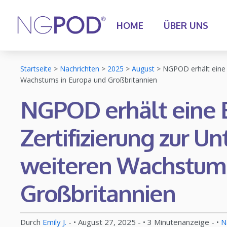
HOME
ÜBER UNS
Startseite
>
Nachrichten
>
2025
>
August
>
NGPOD erhält eine 
Wachstums in Europa und Großbritannien
NGPOD erhält eine
Zertifizierung zur U
weiteren Wachstums
Großbritannien
Durch
Emily J.
- •
August 27, 2025
- •
3
Minutenanzeige
- •
N